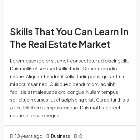
Skills That You Can Learn In
The Real Estate Market
Lorem ipsum dolor sit amet, consectetur adipiscing elit.
Duis mollis et sem sed sollicitudin. Donec non odio
neque. Aliquam hendrerit sollicitudin purus, quis rutrum
mi accumsan nec. Quisque bibendum orci ac nibh
facilisis, at malesuada orci congue. Nullam tempus
sollicitudin cursus. Ut et adipiscing erat. Curabitur this is
a text link libero tempus congue. Duis mattis laoreet
neque, et ornare neque...
10 years ago
Business
0