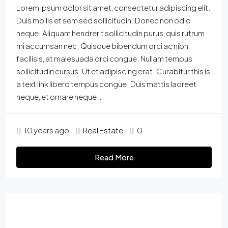
Lorem ipsum dolor sit amet, consectetur adipiscing elit.
Duis mollis et sem sed sollicitudin. Donec non odio
neque. Aliquam hendrerit sollicitudin purus, quis rutrum
mi accumsan nec. Quisque bibendum orci ac nibh
facilisis, at malesuada orci congue. Nullam tempus
sollicitudin cursus. Ut et adipiscing erat. Curabitur this is
a text link libero tempus congue. Duis mattis laoreet
neque, et ornare neque...
10 years ago
Real Estate
0
Read More