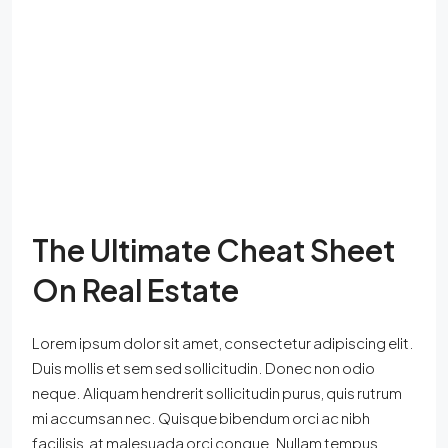
The Ultimate Cheat Sheet
On Real Estate
Lorem ipsum dolor sit amet, consectetur adipiscing elit.
Duis mollis et sem sed sollicitudin. Donec non odio
neque. Aliquam hendrerit sollicitudin purus, quis rutrum
mi accumsan nec. Quisque bibendum orci ac nibh
facilisis, at malesuada orci congue. Nullam tempus