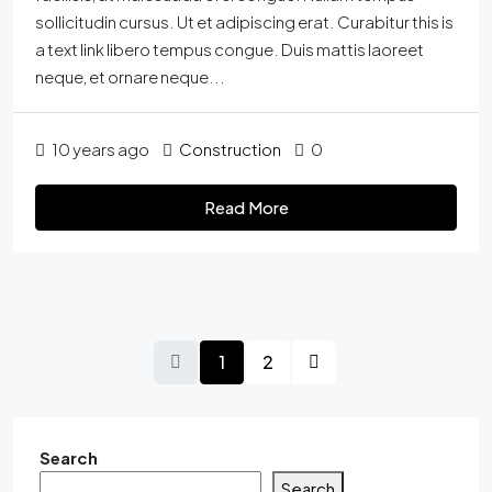
sollicitudin cursus. Ut et adipiscing erat. Curabitur this is
a text link libero tempus congue. Duis mattis laoreet
neque, et ornare neque...
10 years ago
Construction
0
Read More
1
2
Search
Search