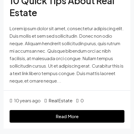
10 Quick Tips About Real
Estate
Lorem ipsum dolor sit amet, consectetur adipiscing elit.
Duis mollis et sem sed sollicitudin. Donec non odio
neque. Aliquam hendrerit sollicitudin purus, quis rutrum
mi accumsan nec. Quisque bibendum orci ac nibh
facilisis, at malesuada orci congue. Nullam tempus
sollicitudin cursus. Ut et adipiscing erat. Curabitur this is
a text link libero tempus congue. Duis mattis laoreet
neque, et ornare neque...
10 years ago
Real Estate
0
Read More