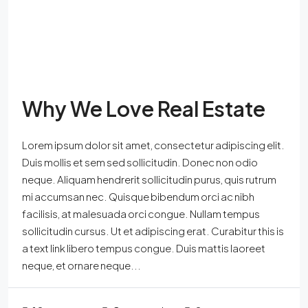
Why We Love Real Estate
Lorem ipsum dolor sit amet, consectetur adipiscing elit.
Duis mollis et sem sed sollicitudin. Donec non odio
neque. Aliquam hendrerit sollicitudin purus, quis rutrum
mi accumsan nec. Quisque bibendum orci ac nibh
facilisis, at malesuada orci congue. Nullam tempus
sollicitudin cursus. Ut et adipiscing erat. Curabitur this is
a text link libero tempus congue. Duis mattis laoreet
neque, et ornare neque...