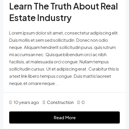
Learn The Truth About Real
Estate Industry
Lorem ipsum dolor sit amet, consectetur adipiscing elit.
Duis mollis et sem sed sollicitudin. Donec non odio
neque. Aliquam hendrerit sollicitudin purus, quis rutrum
mi accumsan nec. Quisque bibendum orci ac nibh
facilisis, at malesuada orci congue. Nullam tempus
sollicitudin cursus. Ut et adipiscing erat. Curabitur this is
a text link libero tempus congue. Duis mattis laoreet
neque, et ornare neque...
10 years ago
Construction
0
Read More