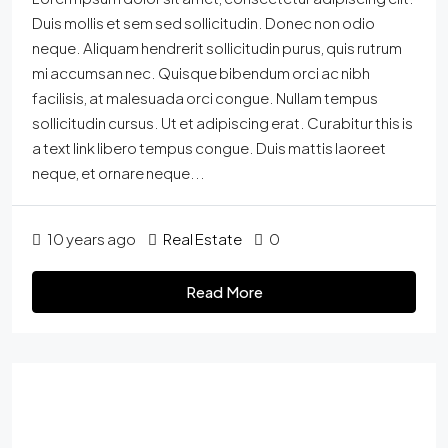
Duis mollis et sem sed sollicitudin. Donec non odio
neque. Aliquam hendrerit sollicitudin purus, quis rutrum
mi accumsan nec. Quisque bibendum orci ac nibh
facilisis, at malesuada orci congue. Nullam tempus
sollicitudin cursus. Ut et adipiscing erat. Curabitur this is
a text link libero tempus congue. Duis mattis laoreet
neque, et ornare neque...
10 years ago
Real Estate
0
Read More