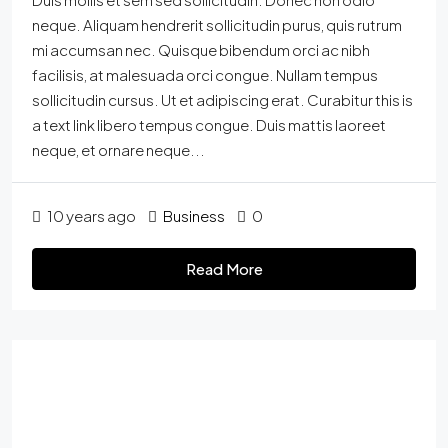
neque. Aliquam hendrerit sollicitudin purus, quis rutrum
mi accumsan nec. Quisque bibendum orci ac nibh
facilisis, at malesuada orci congue. Nullam tempus
sollicitudin cursus. Ut et adipiscing erat. Curabitur this is
a text link libero tempus congue. Duis mattis laoreet
neque, et ornare neque...
10 years ago
Business
0
Read More