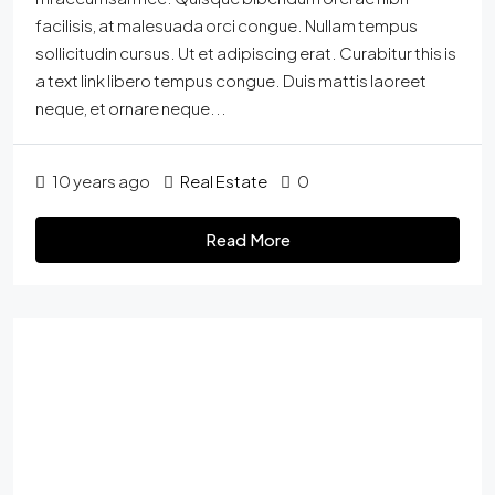
facilisis, at malesuada orci congue. Nullam tempus
sollicitudin cursus. Ut et adipiscing erat. Curabitur this is
a text link libero tempus congue. Duis mattis laoreet
neque, et ornare neque...
10 years ago
Real Estate
0
Read More