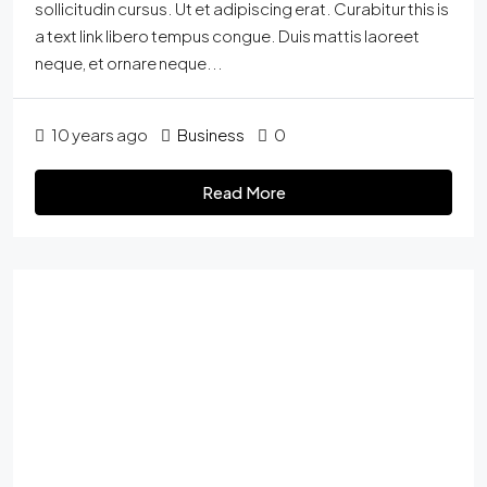
sollicitudin cursus. Ut et adipiscing erat. Curabitur this is
a text link libero tempus congue. Duis mattis laoreet
neque, et ornare neque...
10 years ago
Business
0
Read More