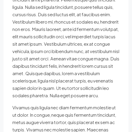
ligula. Nulla sed ligula tincidunt, posuere tellus quis,
cursus risus. Duis sed luctus elit, at faucibus enim.
Vestibulum libero mi, rhoncus et sodales eu, hendrerit
non eros. Mauris laoreet, ante id fermentum volutpat,
elit mauris sollicitudin orci, vel imperdiet turpis lacus
sit amet ipsum. Vestibulum ultrices, ex at congue
vehicula, ipsum orci bibendum nunc, at vestibulum nisl
justo sit amet orci. Aenean vitae congue magna. Duis
dapibus tincidunt felis, in hendrerit lorem cursus sit
amet. Quisque dapibus, lorem a vestibulum
scelerisque, ligula nisl placerat turpis, eu venenatis
sapien dolor in quam. Ut eu tortor sollicitudin leo
sodales pharetra. Nulla eget posuere arcu.
Vivamus quis ligula nec diam fermentum molestie ut
ut dolor. In congue, neque quis fermentum tincidunt,
metus augue viverra tortor, quis placerat ex sem ac
turpis. Vivamus nec molestie sapien. Maecenas