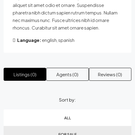
aliquet sit amet odio et ornare. Suspendisse
pharetra nibh dictum sapien rutrum tempus. Nullam
nec maximus nunc. Fusce ultrices nibh id ornare
rhoncus. Curabitur sit amet ornare sapien.
Language:
english, spanish
Listings (0)
Agents (0)
Reviews (0)
Sort by:
ALL
FOR SALE