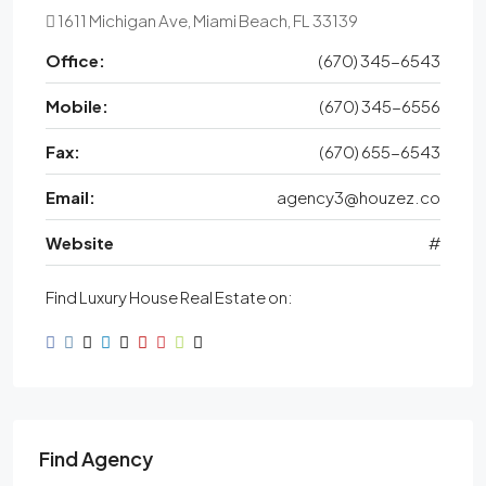
1611 Michigan Ave, Miami Beach, FL 33139
Office:
(670) 345-6543
Mobile:
(670) 345-6556
Fax:
(670) 655-6543
Email:
agency3@houzez.co
Website
#
Find Luxury House Real Estate on:
Find Agency