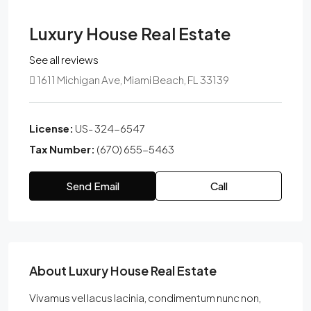
Luxury House Real Estate
See all reviews
1611 Michigan Ave, Miami Beach, FL 33139
License:
US- 324-6547
Tax Number:
(670) 655-5463
Send Email
Call
About Luxury House Real Estate
Vivamus vel lacus lacinia, condimentum nunc non,