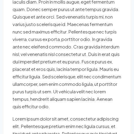
iaculis diam. Proin in mollis augue, eget fermentum
quam. Donec semper purus ut ante tempus gravida.
Quisque et ante orci. Sed venenatis turpis mi, non
varius justo scelerisque id. Maecenas fermentum
nunc sed maximus efficitur. Pellentesque nec turpis
viverra, cursus ex porta, porttitor odio. In gravida
ante nec eleifend commodo. Cras gravida interdum
nisl, vel venenatis nisl consectetur ut. Duis in erat quis
dui imperdiet pretium et eu purus. Fusce purus ex,
placerat et eros quis, lacinia tempor ligula. Mauris eu
efficitur ligula. Sed scelerisque, elit nec condimentum
ullamcorper, sem enim commodo ligula, ut porttitor
purus turpis ut sem. Ut vehicula velit nec lorem
tempus, hendrerit aliquam sapien lacinia. Aenean
quis efficitur odio.
Lorem ipsum dolor sit amet, consectetur adipiscing
elit. Pellentesque pretium enim nec ligula cursus, et
tincidunt ante pharetra. Pellentesque quis tincidunt